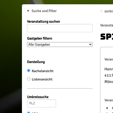
Suche und Filter
zurüc
Veranstaltung suchen
Veranst
Sp
Gastgeber filtern
Veran
Darstellung
Henn
Kachelansicht
4117
Listenansicht
Mönc
Umkreissuche
Veran
#