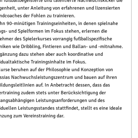
n fußballbegeisterte und talentierte Nachwuchskicker die
genheit, unter Anleitung von erfahrenen und lizensierten
ndcoaches der Fohlen zu trainieren.
ehn 90-minütigen Trainingseinheiten, in denen spielnahe
gs- und Spielformen im Fokus stehen, erlernen die
nehmer des Spielerkurses vorrangig fußballspezifische
niken wie Dribbling, Fintieren und Ballan- und -mitnahme.
rgänzung dazu stehen aber auch koordinative und
vidualtaktische Trainingsinhalte im Fokus.
Kurse beruhen auf der Philosophie und Konzeption von
ssias Nachwuchsleistungszentrum und bauen auf ihren
ildungsleitlinien auf. In Anbetracht dessen, dass das
ertraining zudem stets unter Berücksichtigung der
gangsabhängigen Leistungsanforderungen und des
iduellen Leistungsstandes stattfindet, stellt es eine ideale
nzung zum Vereinstraining dar.