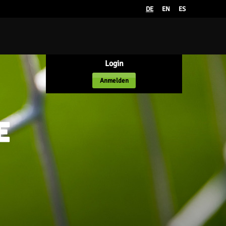
DE
EN
ES
Login
Anmelden