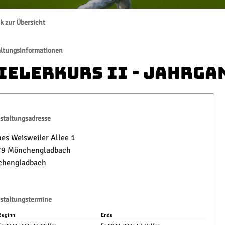
k zur Übersicht
altungsinformationen
ielerkurs II - Jahrga
staltungsadresse
es Weisweiler Allee 1
9 Mönchengladbach
hengladbach
staltungstermine
Beginn
Ende