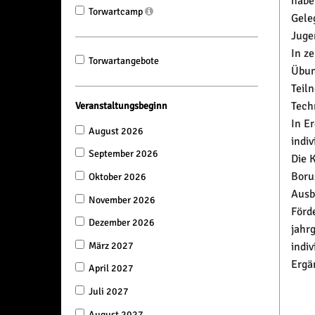
habe
Torwartcamp
Gele
Juge
In z
Torwartangebote
Übun
Teil
Tech
Veranstaltungsbeginn
In E
August 2026
indi
September 2026
Die 
Boru
Oktober 2026
Ausb
November 2026
Förd
Dezember 2026
jahr
indiv
März 2027
Ergä
April 2027
Juli 2027
August 2027