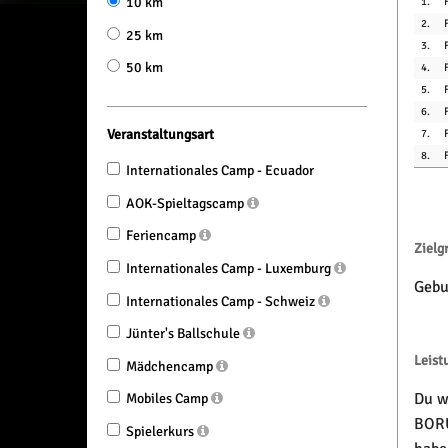
10 km
1.
2.
25 km
3.
50 km
4.
5.
6.
Veranstaltungsart
7.
8.
Internationales Camp - Ecuador
AOK-Spieltagscamp
Feriencamp
Zielg
Internationales Camp - Luxemburg
Gebu
Internationales Camp - Schweiz
Jünter's Ballschule
Leist
Mädchencamp
Du wi
Mobiles Camp
BORU
Spielerkurs