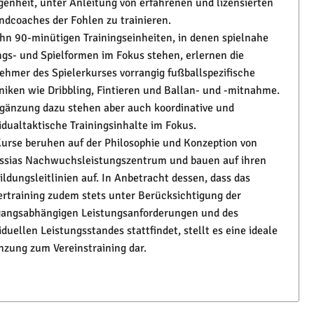
genheit, unter Anleitung von erfahrenen und lizensierten
ndcoaches der Fohlen zu trainieren.
ehn 90-minütigen Trainingseinheiten, in denen spielnahe
gs- und Spielformen im Fokus stehen, erlernen die
nehmer des Spielerkurses vorrangig fußballspezifische
niken wie Dribbling, Fintieren und Ballan- und -mitnahme.
rgänzung dazu stehen aber auch koordinative und
vidualtaktische Trainingsinhalte im Fokus.
Kurse beruhen auf der Philosophie und Konzeption von
ssias Nachwuchsleistungszentrum und bauen auf ihren
ildungsleitlinien auf. In Anbetracht dessen, dass das
ertraining zudem stets unter Berücksichtigung der
gangsabhängigen Leistungsanforderungen und des
iduellen Leistungsstandes stattfindet, stellt es eine ideale
nzung zum Vereinstraining dar.