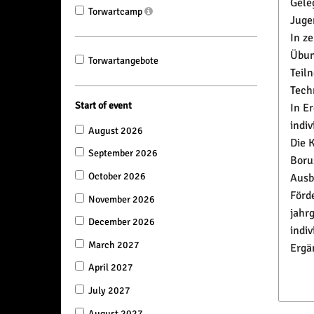
Gele
Torwartcamp
Juge
In z
Übun
Torwartangebote
Teil
Tech
Start of event
In E
indi
August 2026
Die 
September 2026
Boru
October 2026
Ausb
Förd
November 2026
jahr
December 2026
indiv
March 2027
Ergä
April 2027
July 2027
August 2027