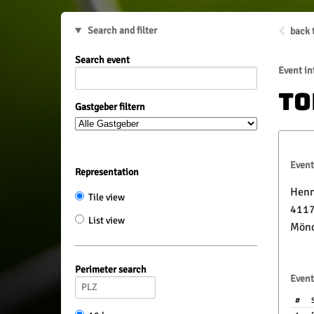
Search and filter
back 
Search event
Event in
To
Gastgeber filtern
Event
Representation
Henn
Tile view
4117
List view
Mönc
Perimeter search
Event
#