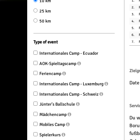
10 km
1.
2.
25 km
3.
50 km
4.
5.
6.
Type of event
7.
Internationales Camp - Ecuador
AOK-Spieltagscamp
Zielg
Feriencamp
Date
Internationales Camp - Luxemburg
Internationales Camp - Schweiz
Jünter's Ballschule
Servi
Mädchencamp
Du wi
Mobiles Camp
Boru
fußb
Spielerkurs